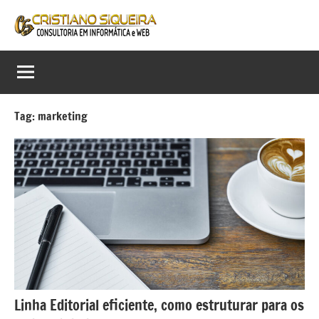
Pular
para
Cristiano
Consultor
o
em
conteúdo
Siqueira
Informática,
Web
Consultoria
e
Tag:
marketing
em
Digital
Informática
e
Web
Linha Editorial eficiente, como estruturar para os