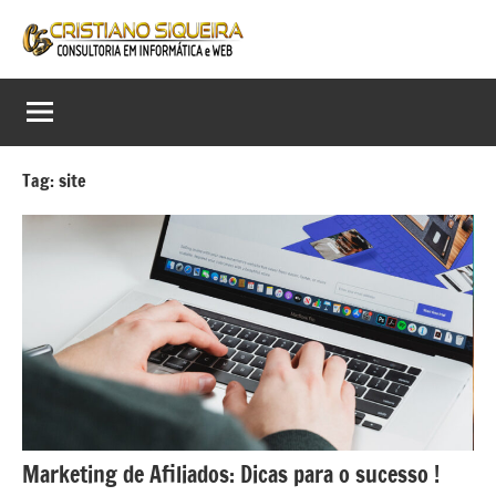
Pular
para
Cristiano
Consultor
o
em
conteúdo
Siqueira
Informática,
Web
Consultoria
e
Tag:
site
em
Digital
Informática
e
Web
Marketing de Afiliados: Dicas para o sucesso !