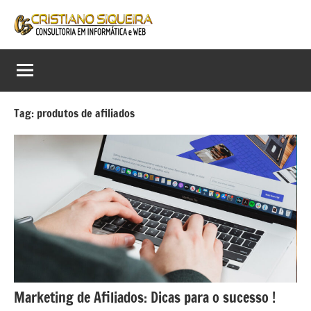
Pular
para
Cristiano
Consultor
o
em
conteúdo
Siqueira
Informática,
Web
Consultoria
e
Tag:
produtos de afiliados
em
Digital
Informática
e
Web
Marketing de Afiliados: Dicas para o sucesso !