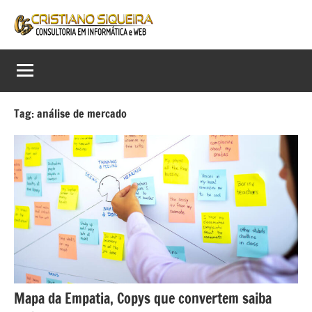
Pular
para
Cristiano
Consultor
o
em
conteúdo
Siqueira
Informática,
Web
Consultoria
e
Tag:
análise de mercado
em
Digital
Informática
e
Web
Mapa da Empatia, Copys que convertem saiba